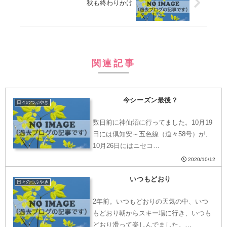
秋も終わりかけ
関連記事
今シーズン最後？
日々のつぶやき
数日前に神仙沼に行ってました。10月19
日には倶知安～五色線（道々58号）が、
10月26日にはニセコ…
2020/10/12
いつもどおり
日々のつぶやき
2年前。いつもどおりの天気の中、いつ
もどおり朝からスキー場に行き、いつも
どおり滑って楽しんでました。…