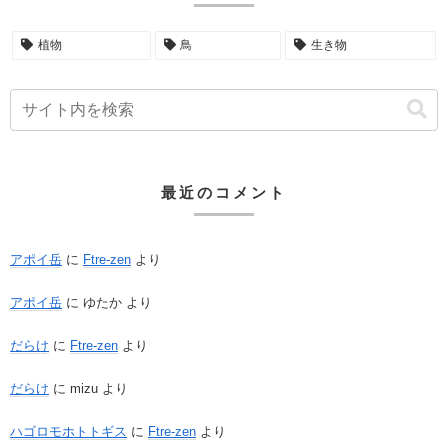
植物
鳥
生き物
最近のコメント
アポイ岳
に
Ftre-zen
より
アポイ岳
に
ゆたか
より
だらけ
に
Ftre-zen
より
だらけ
に
mizu
より
ハゴロモホトトギス
に
Ftre-zen
より