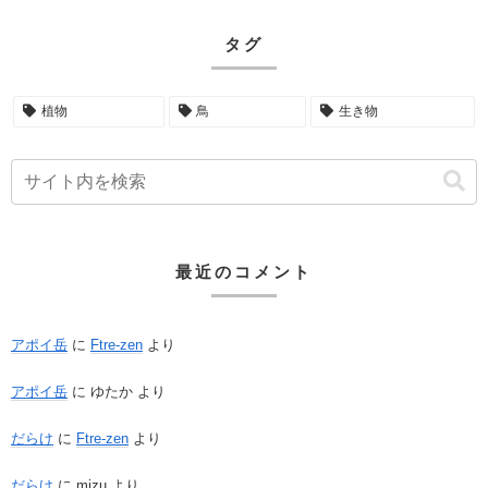
タグ
植物
鳥
生き物
最近のコメント
アポイ岳
に
Ftre-zen
より
アポイ岳
に
ゆたか
より
だらけ
に
Ftre-zen
より
だらけ
に
mizu
より