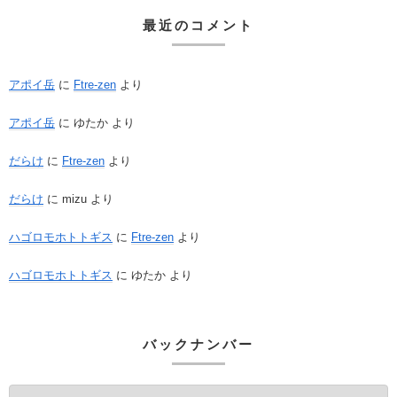
最近のコメント
アポイ岳
に
Ftre-zen
より
アポイ岳
に
ゆたか
より
だらけ
に
Ftre-zen
より
だらけ
に
mizu
より
ハゴロモホトトギス
に
Ftre-zen
より
ハゴロモホトトギス
に
ゆたか
より
バックナンバー