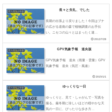
長々と失礼、でした
日々のつぶやき
長期の出張より戻りました！今回はブナ
の広がる道南の森で植物調査のお手伝
い。ニセコの山々とはまったく違…
2012/7/28
GPV気象予報 道央版
日々のつぶやき
GPV気象予報 道央（雨量・雲量）GPV
気象予報 道央（気圧・風速）
2015/1/1
ゆっくりな一日
日々のつぶやき
ゆっくりと、見て・しゃがんで・写真を
撮る。厳冬期に珍しいほどの穏やかな天
気の一日に、ぴったりな歩き方…