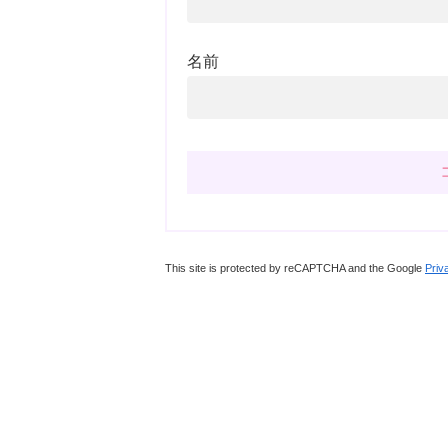
名前
This site is protected by reCAPTCHA and the Google
Priv