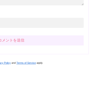
acy Policy
and
Terms of Service
apply.