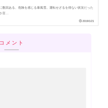
に数回ある、危険を感じる暴風雪。運転せざるを得ない状況だった
か言…
2019/1/21
コメント