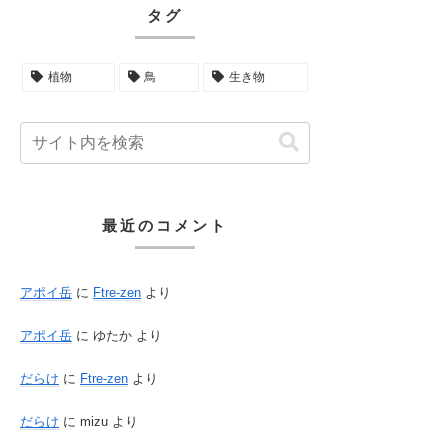
タグ
植物
鳥
生き物
最近のコメント
アポイ岳
に
Ftre-zen
より
アポイ岳
に
ゆたか
より
だらけ
に
Ftre-zen
より
だらけ
に
mizu
より