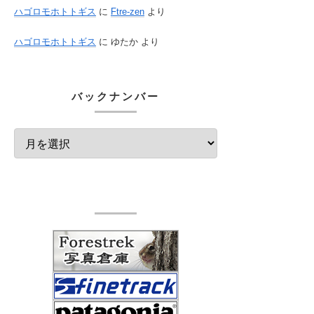
ハゴロモホトトギス
に
Ftre-zen
より
ハゴロモホトトギス
に
ゆたか
より
バックナンバー