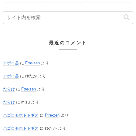
最近のコメント
アポイ岳
に
Ftre-zen
より
アポイ岳
に
ゆたか
より
だらけ
に
Ftre-zen
より
だらけ
に
mizu
より
ハゴロモホトトギス
に
Ftre-zen
より
ハゴロモホトトギス
に
ゆたか
より