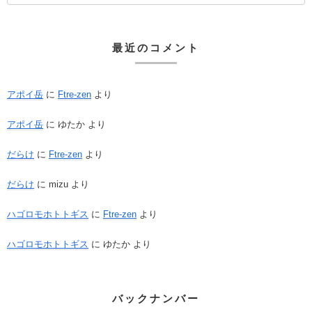
最近のコメント
アポイ岳
に
Ftre-zen
より
アポイ岳
に
ゆたか
より
だらけ
に
Ftre-zen
より
だらけ
に
mizu
より
ハゴロモホトトギス
に
Ftre-zen
より
ハゴロモホトトギス
に
ゆたか
より
バックナンバー