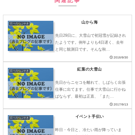
関連記事
山から海
日々のつぶやき
先日29日に、大雪山で初冠雪が記録され
たようです。例年よりも4日遅く、去年
と同じ観測日です。そんな秋…
2016/9/30
紅葉の大雪山
日々のつぶやき
先日からニセコを離れて、しばらく出張
仕事に出てます。仕事で大雪山に行かね
ばならず、最初は正直、「また…
2017/9/13
イベント手伝い
日々のつぶやき
昨日・今日と、冷たい雨が降っていま