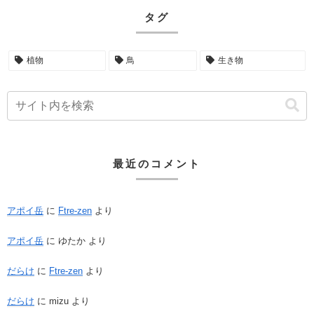
タグ
植物
鳥
生き物
最近のコメント
アポイ岳
に
Ftre-zen
より
アポイ岳
に
ゆたか
より
だらけ
に
Ftre-zen
より
だらけ
に
mizu
より