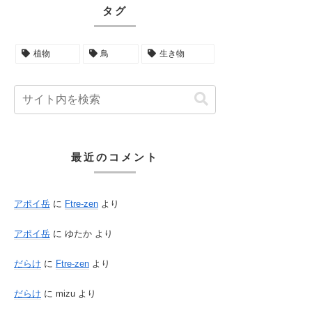
タグ
植物
鳥
生き物
最近のコメント
アポイ岳
に
Ftre-zen
より
アポイ岳
に
ゆたか
より
だらけ
に
Ftre-zen
より
だらけ
に
mizu
より