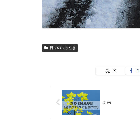
日々のつぶやき
X
F
到来