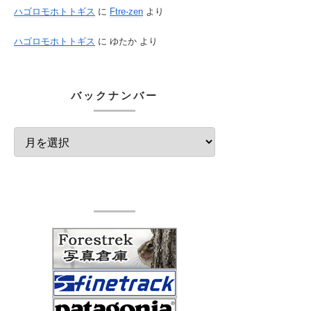
ハゴロモホトトギス
に
Ftre-zen
より
ハゴロモホトトギス
に
ゆたか
より
バックナンバー