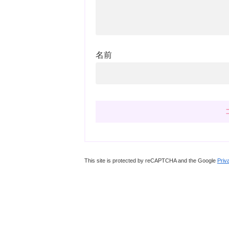
名前
This site is protected by reCAPTCHA and the Google
Priv