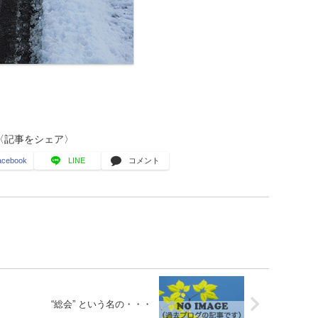
〈記事をシェア〉
acebook
LINE
コメント
“総会” という名の・・・