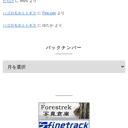
だらけ
に
mizu
より
ハゴロモホトトギス
に
Ftre-zen
より
ハゴロモホトトギス
に
ゆたか
より
バックナンバー