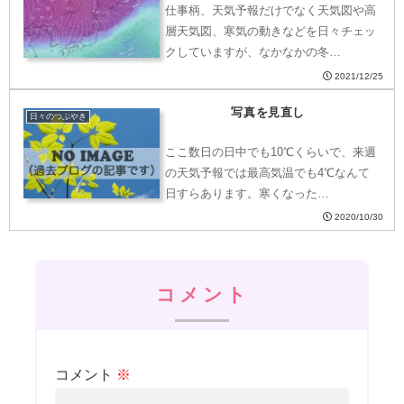
仕事柄、天気予報だけでなく天気図や高
層天気図、寒気の動きなどを日々チェッ
クしていますが、なかなかの冬…
2021/12/25
写真を見直し
日々のつぶやき
ここ数日の日中でも10℃くらいで、来週
の天気予報では最高気温でも4℃なんて
日すらあります。寒くなった…
2020/10/30
コメント
コメント
※