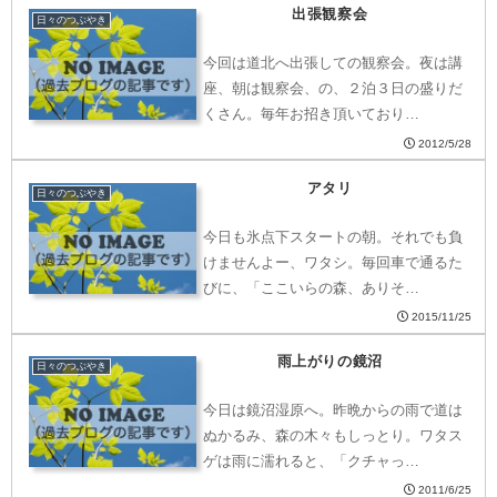
出張観察会
日々のつぶやき
今回は道北へ出張しての観察会。夜は講
座、朝は観察会、の、２泊３日の盛りだ
くさん。毎年お招き頂いており…
2012/5/28
アタリ
日々のつぶやき
今日も氷点下スタートの朝。それでも負
けませんよー、ワタシ。毎回車で通るた
びに、「ここいらの森、ありそ…
2015/11/25
雨上がりの鏡沼
日々のつぶやき
今日は鏡沼湿原へ。昨晩からの雨で道は
ぬかるみ、森の木々もしっとり。ワタス
ゲは雨に濡れると、「クチャっ…
2011/6/25