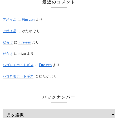
最近のコメント
アポイ岳
に
Ftre-zen
より
アポイ岳
に
ゆたか
より
だらけ
に
Ftre-zen
より
だらけ
に
mizu
より
ハゴロモホトトギス
に
Ftre-zen
より
ハゴロモホトトギス
に
ゆたか
より
バックナンバー