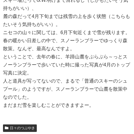
スキー場だってG.W.明けまで滑れるし（しかもたいそう気
持ちがいい）、
麓の森だって4月下旬までは残雪の上を歩く状態（こちらも
たいそう気持ちがいい）。
ニセコの山々に関しては、6月下旬近くまで雪が残ります。
春の暖かい日差しの中で、スノーランブラーでゆっくり森
散策。なんぞ、最高なんですよ。
ということで、去年の春に、羊蹄山麓をぶらぶら～っとス
ノーランブラーで歩いていた時に撮った写真が4月のトップ
写真に決定。
人と道具が写ってないので、まるで「普通のスキーのシュ
プール」のようですが、スノーランブラーで山麓を散策中
なのでした。
まだまだ雪を楽しむことができますよー。
日々のつぶやき