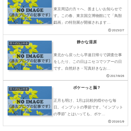
東京周辺の方々へ、羨ましいお知らせで
す。この春、東京国立博物館にて「鳥獣
戯画」の特別展が開催されます…
2015/2/7
静かな湿原
日々のつぶやき
東北から戻ったら早速日帰りで調査仕事
をしたり、この日はニセコでツアーの日
です。自然好き・写真好きなお…
2017/9/26
ボケーっと脳？
日々のつぶやき
正月も明け、1月は比較的穏やかな毎
日。インプットの季節です。“インプット
の季節” とはいっても、ボケ…
2016/1/9