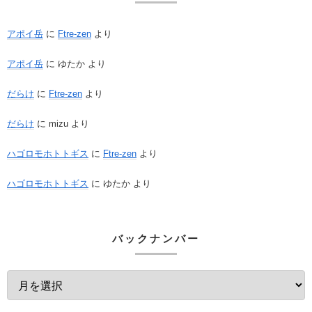
アポイ岳
に
Ftre-zen
より
アポイ岳
に
ゆたか
より
だらけ
に
Ftre-zen
より
だらけ
に
mizu
より
ハゴロモホトトギス
に
Ftre-zen
より
ハゴロモホトトギス
に
ゆたか
より
バックナンバー