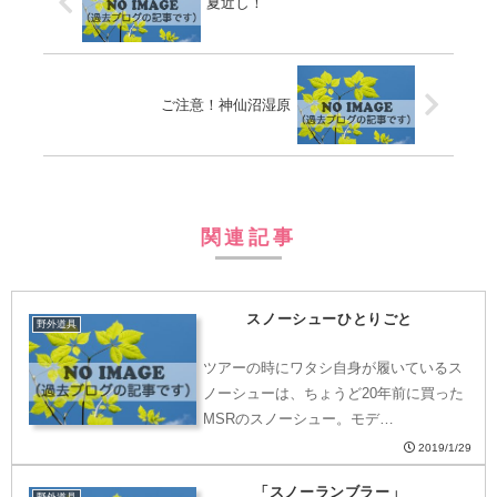
夏近し！
ご注意！神仙沼湿原
関連記事
スノーシューひとりごと
野外道具
ツアーの時にワタシ自身が履いているス
ノーシューは、ちょうど20年前に買った
MSRのスノーシュー。モデ…
2019/1/29
「スノーランブラー」