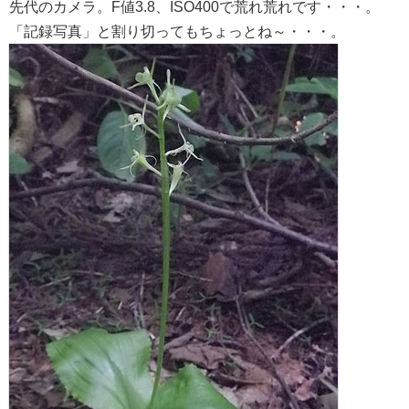
先代のカメラ。F値3.8、ISO400で荒れ荒れです・・・。
「記録写真」と割り切ってもちょっとね～・・・。