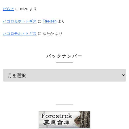
だらけ
に
mizu
より
ハゴロモホトトギス
に
Ftre-zen
より
ハゴロモホトトギス
に
ゆたか
より
バックナンバー