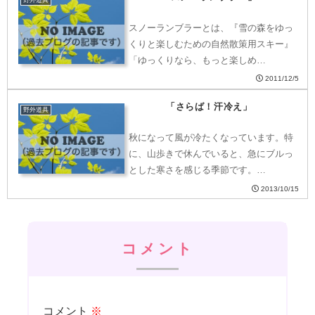
野外道具
スノーランブラーとは、『雪の森をゆっ
くりと楽しむための自然散策用スキー』
「ゆっくりなら、もっと楽しめ…
2011/12/5
「さらば！汗冷え」
野外道具
秋になって風が冷たくなっています。特
に、山歩きで休んでいると、急にブルっ
とした寒さを感じる季節です。…
2013/10/15
コメント
コメント
※