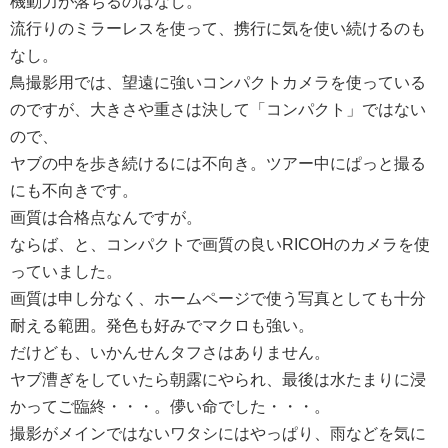
機動力が落ちるのはなし。
流行りのミラーレスを使って、携行に気を使い続けるのも
なし。
鳥撮影用では、望遠に強いコンパクトカメラを使っている
のですが、大きさや重さは決して「コンパクト」ではない
ので、
ヤブの中を歩き続けるには不向き。ツアー中にぱっと撮る
にも不向きです。
画質は合格点なんですが。
ならば、と、コンパクトで画質の良いRICOHのカメラを使
っていました。
画質は申し分なく、ホームページで使う写真としても十分
耐える範囲。発色も好みでマクロも強い。
だけども、いかんせんタフさはありません。
ヤブ漕ぎをしていたら朝露にやられ、最後は水たまりに浸
かってご臨終・・・。儚い命でした・・・。
撮影がメインではないワタシにはやっぱり、雨などを気に