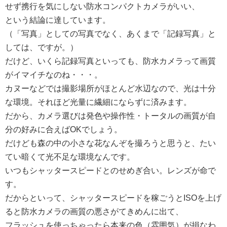
せず携行を気にしない防水コンパクトカメラがいい、
という結論に達しています。
（「写真」としての写真でなく、あくまで「記録写真」と
しては、ですが。）
だけど、いくら記録写真といっても、防水カメラって画質
がイマイチなのね・・・。
カヌーなどでは撮影場所がほとんど水辺なので、光は十分
な環境。それほど光量に繊細にならずに済みます。
だから、カメラ選びは発色や操作性・トータルの画質が自
分の好みに合えばOKでしょう。
だけども森の中の小さな花なんぞを撮ろうと思うと、たい
てい暗くて光不足な環境なんです。
いつもシャッタースピードとのせめぎ合い。レンズが命で
す。
だからといって、シャッタースピードを稼ごうとISOを上げ
ると防水カメラの画質の悪さがてきめんに出て、
フラッシュを使っちゃったら本来の色（雰囲気）が損なわ