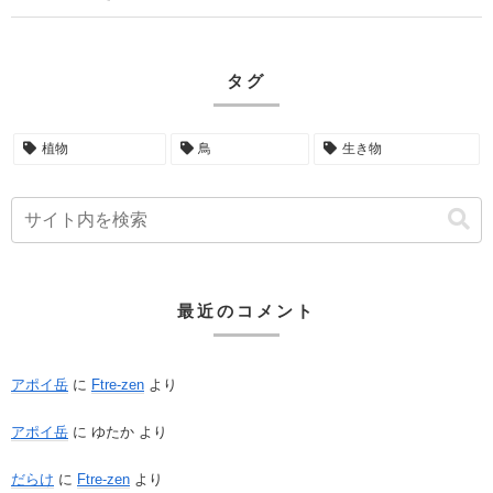
タグ
植物
鳥
生き物
最近のコメント
アポイ岳
に
Ftre-zen
より
アポイ岳
に
ゆたか
より
だらけ
に
Ftre-zen
より