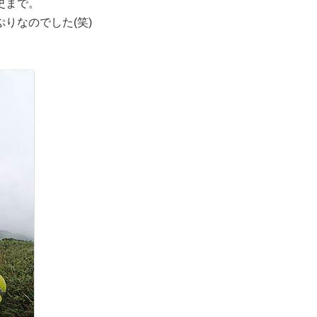
史まで。
りなのでした(笑)