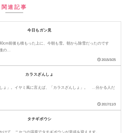
関連記事
今日もガン見
40cm前後も積もった上に、今朝も雪。朝から除雪だったのです
後の…
2015/3/25
カラスざんしょ
しょ」。イヤミ風に言えば、「カラスざんしょ」。 …分かる人だ
2017/11/3
タチギボウシ
にかけて、ニセコの湿原でタチギボウシが見頃を迎えます。