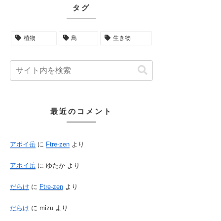
タグ
植物
鳥
生き物
最近のコメント
アポイ岳
に
Ftre-zen
より
アポイ岳
に
ゆたか
より
だらけ
に
Ftre-zen
より
だらけ
に
mizu
より