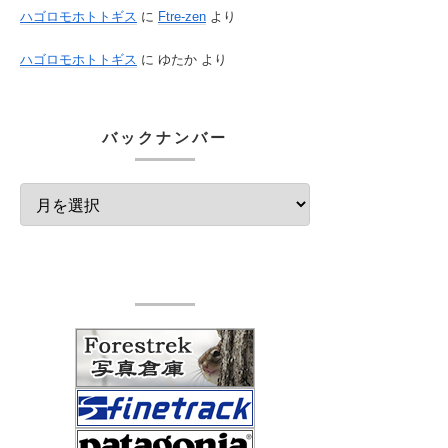
ハゴロモホトトギス
に
Ftre-zen
より
ハゴロモホトトギス
に
ゆたか
より
バックナンバー