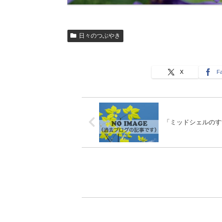
日々のつぶやき
X
F
「ミッドシェルのす