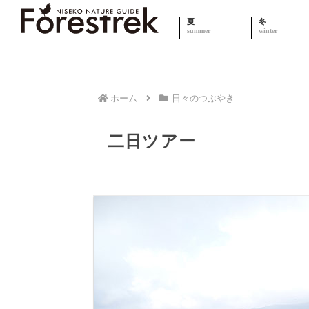
夏
冬
ホーム
日々のつぶやき
二日ツアー