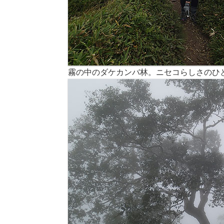
霧の中のダケカンバ林。ニセコらしさのひ