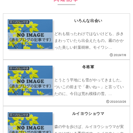
いろんな出会い
日々のつぶやき
どれも狙ったわけではないけども、歩き
まわっていたら出会えたもの。霧のかか
った美しい針葉樹林。モイワシ…
2019/7/8
冬将軍
日々のつぶやき
とうとう平地にも雪がやってきました。
ついこの前まで「暑いね～」と言ってい
たのに、今日は荒れ模様の雪。…
2010/10/26
ルイヨウショウマ
日々のつぶやき
森の中を歩けば、ルイヨウショウマが実