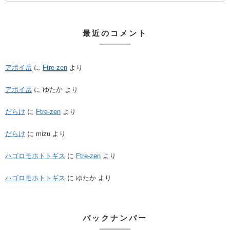
最近のコメント
アポイ岳
に
Ftre-zen
より
アポイ岳
に
ゆたか
より
だらけ
に
Ftre-zen
より
だらけ
に
mizu
より
ハゴロモホトトギス
に
Ftre-zen
より
ハゴロモホトトギス
に
ゆたか
より
バックナンバー