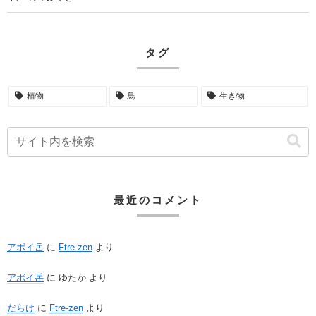
タグ
植物
鳥
生き物
最近のコメント
アポイ岳
に
Ftre-zen
より
アポイ岳
に
ゆたか
より
だらけ
に
Ftre-zen
より