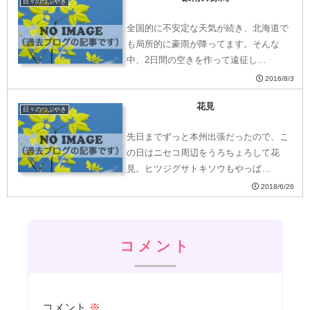
日々のつぶやき
全国的に不安定な天気が続き、北海道で
も局所的に豪雨が降ってます。そんな
中、2日間の空きを作って遠征し…
2016/8/3
花見
日々のつぶやき
先日までずっと本州出張だったので、こ
の日はニセコ周辺をうろちょろして花
見。ヒツジグサトキソウもやっぱ…
2018/6/26
コメント
コメント
※