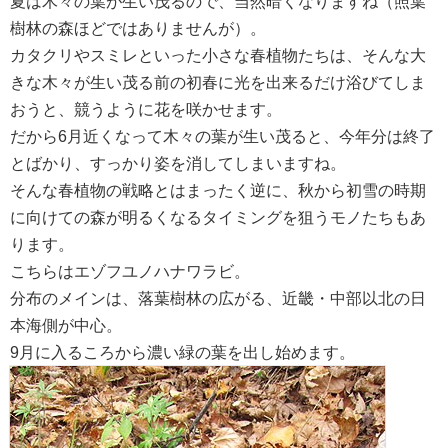
夏は木々の葉が生い茂るので、当然暗くなりますね（照葉
樹林の森ほどではありませんが）。
カタクリやスミレといった小さな春植物たちは、そんな大
きな木々が生い茂る前の初春に光を出来るだけ浴びてしま
おうと、競うように花を咲かせます。
だから6月近くなって木々の葉が生い茂ると、今年分は終了
とばかり、すっかり姿を消してしまいますね。
そんな春植物の戦略とはまったく逆に、秋から初雪の時期
に向けての森が明るくなるタイミングを狙うモノたちもあ
ります。
こちらはエゾフユノハナワラビ。
分布のメインは、落葉樹林の広がる、近畿・中部以北の日
本海側が中心。
9月に入るころから濃い緑の葉を出し始めます。