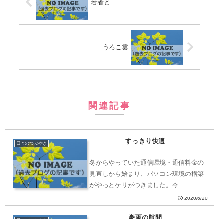
若者と
うろこ雲
関連記事
すっきり快適
日々のつぶやき
冬からやっていた通信環境・通信料金の
見直しから始まり、パソコン環境の構築
がやっとケリがつきました。今…
2020/6/20
豪雨の隙間