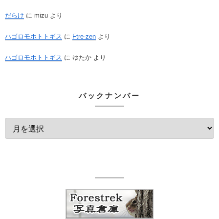
だらけ
に
mizu
より
ハゴロモホトトギス
に
Ftre-zen
より
ハゴロモホトトギス
に
ゆたか
より
バックナンバー