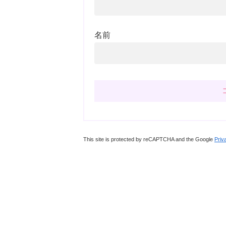
名前
This site is protected by reCAPTCHA and the Google
Priv