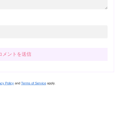
acy Policy
and
Terms of Service
apply.