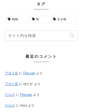
タグ
植物
鳥
生き物
最近のコメント
アポイ岳
に
Ftre-zen
より
アポイ岳
に
ゆたか
より
だらけ
に
Ftre-zen
より
だらけ
に
mizu
より