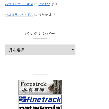
ハゴロモホトトギス
に
Ftre-zen
より
ハゴロモホトトギス
に
ゆたか
より
バックナンバー