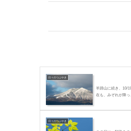
日々のつぶやき
羊蹄山に続き、10
在も、みぞれが降っ
日々のつぶやき