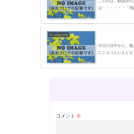
この日は、馴染みの
は・・・・・・「地
日々のつぶやき
今日の日中から、暖
にニセコといえども
コメント
※