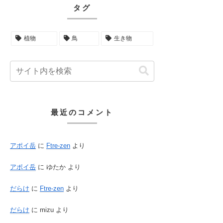
タグ
植物
鳥
生き物
最近のコメント
アポイ岳
に
Ftre-zen
より
アポイ岳
に
ゆたか
より
だらけ
に
Ftre-zen
より
だらけ
に
mizu
より