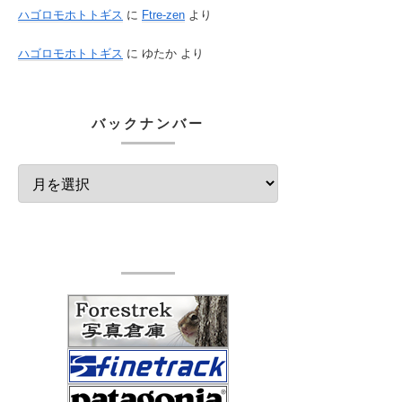
ハゴロモホトトギス
に
Ftre-zen
より
ハゴロモホトトギス
に
ゆたか
より
バックナンバー