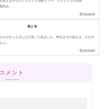
お客さまからのリクエスト1dayツアー。リクエストの内容
図読み」…
2016/2/20
秋と冬
かさがやっと少しだけ戻って来ました。昨日までの寒さは、さすが
ちょ…
2011/10/4
コメント