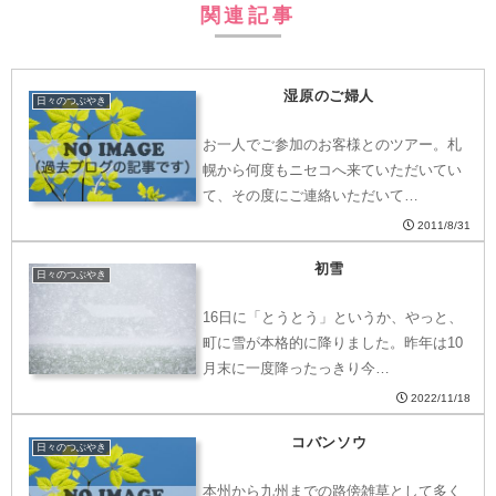
関連記事
湿原のご婦人
日々のつぶやき
お一人でご参加のお客様とのツアー。札
幌から何度もニセコへ来ていただいてい
て、その度にご連絡いただいて…
2011/8/31
初雪
日々のつぶやき
16日に「とうとう」というか、やっと、
町に雪が本格的に降りました。昨年は10
月末に一度降ったっきり今…
2022/11/18
コバンソウ
日々のつぶやき
本州から九州までの路傍雑草として多く