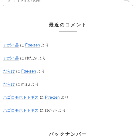
最近のコメント
アポイ岳
に
Ftre-zen
より
アポイ岳
に
ゆたか
より
だらけ
に
Ftre-zen
より
だらけ
に
mizu
より
ハゴロモホトトギス
に
Ftre-zen
より
ハゴロモホトトギス
に
ゆたか
より
バックナンバー