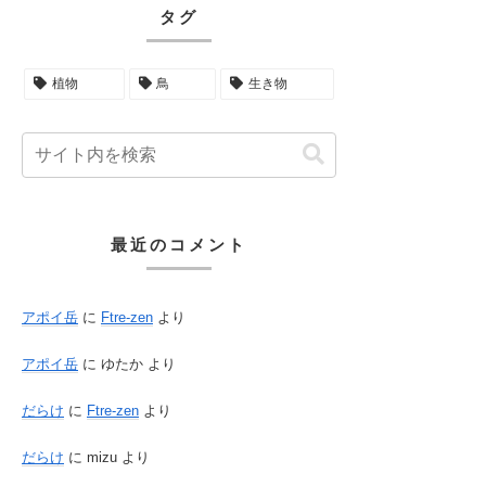
タグ
植物
鳥
生き物
最近のコメント
アポイ岳
に
Ftre-zen
より
アポイ岳
に
ゆたか
より
だらけ
に
Ftre-zen
より
だらけ
に
mizu
より