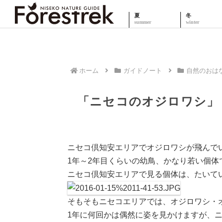
夏
冬
ホーム
ガイドノート
自然のおは
「ニセコのオジロワシ」
ニセコ倶知安エリアでオジロワシが飛んで
1年～2年目くらいの幼鳥、かなり若い個体
ニセコ倶知安エリアで見る個体は、たいて
そもそもニセコエリアでは、オジロワシ・
1年に何回かは偶然に姿を見かけますが、ニ