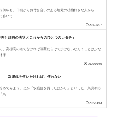
う何年も、日頃からお付き合いのある地元の植物好きな人から
に歩いて…
2017/5/27
管理と維持の実状とこれからのひとつのカタチ」
て、高標高の道でなければ笹薮だらけで歩けないなんてことは少な
林床…
2020/10/30
双眼鏡を使いたければ、使わない
始めてみよう」とか「双眼鏡を買ったばかり」といった、鳥見初心
「鳥…
2022/4/13