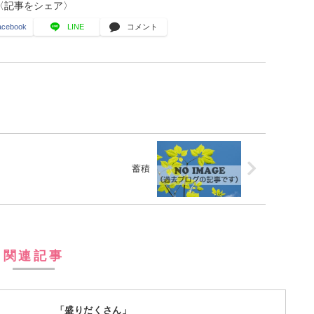
〈記事をシェア〉
acebook
LINE
コメント
蓄積
関連記事
「盛りだくさん」