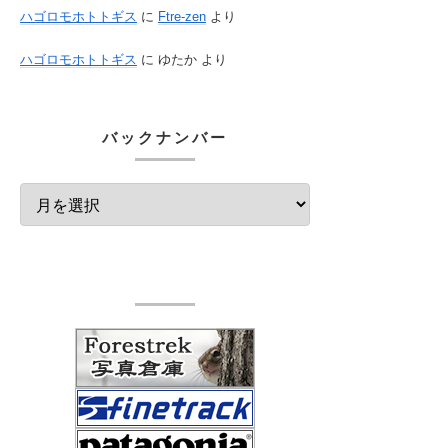
ハゴロモホトトギス
に
Ftre-zen
より
ハゴロモホトトギス
に
ゆたか
より
バックナンバー