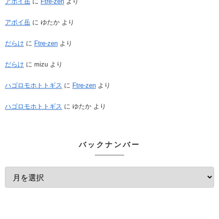
アポイ岳
に
Ftre-zen
より
アポイ岳
に
ゆたか
より
だらけ
に
Ftre-zen
より
だらけ
に
mizu
より
ハゴロモホトトギス
に
Ftre-zen
より
ハゴロモホトトギス
に
ゆたか
より
バックナンバー