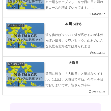
キー場もオープンし、今や日に日に滑れ
るコースが増えていってます。…
2010/12/15
本州っぽさ
日々のつぶやき
沢を歩けばウワバミ畑が広がるのが本州
っぽい風景。ウワバミソウ。山村のこん
な風景も北海道では見られませ…
2018/6/18
大晦日
日々のつぶやき
前回に続き、「大晦日」と単純なタイト
ル。ははは。大晦日ですね。今年も今日
でおしまいです。皆さんの今年…
2014/12/31