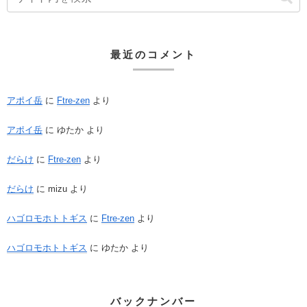
最近のコメント
アポイ岳
に
Ftre-zen
より
アポイ岳
に
ゆたか
より
だらけ
に
Ftre-zen
より
だらけ
に
mizu
より
ハゴロモホトトギス
に
Ftre-zen
より
ハゴロモホトトギス
に
ゆたか
より
バックナンバー