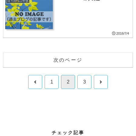
日々のつぶやき
2016/7/4
次のページ
前
次
1
2
3
へ
へ
チェック記事