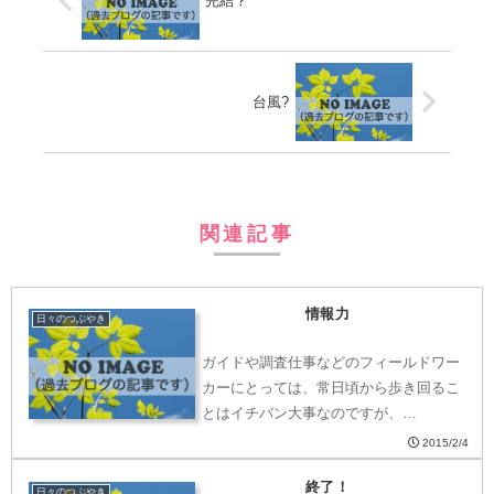
完結？
台風?
関連記事
情報力
日々のつぶやき
ガイドや調査仕事などのフィールドワー
カーにとっては、常日頃から歩き回るこ
とはイチバン大事なのですが、…
2015/2/4
終了！
日々のつぶやき