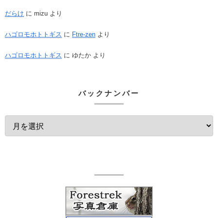
だらけ
に
mizu
より
ハゴロモホトトギス
に
Ftre-zen
より
ハゴロモホトトギス
に
ゆたか
より
バックナンバー