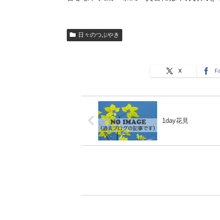
日々のつぶやき
X
F
1day花見