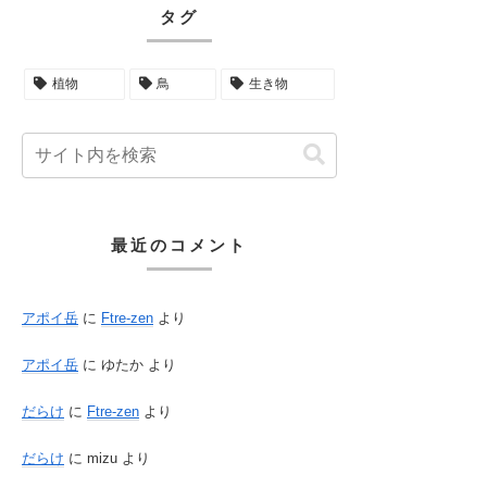
タグ
植物
鳥
生き物
最近のコメント
アポイ岳
に
Ftre-zen
より
アポイ岳
に
ゆたか
より
だらけ
に
Ftre-zen
より
だらけ
に
mizu
より