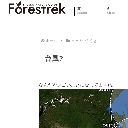
夏
冬
ホーム
日々のつぶやき
台風?
なんだかスゴいことになってますね。