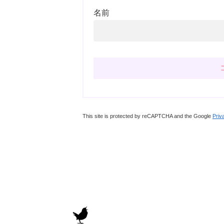
名前
This site is protected by reCAPTCHA and the Google
Priv