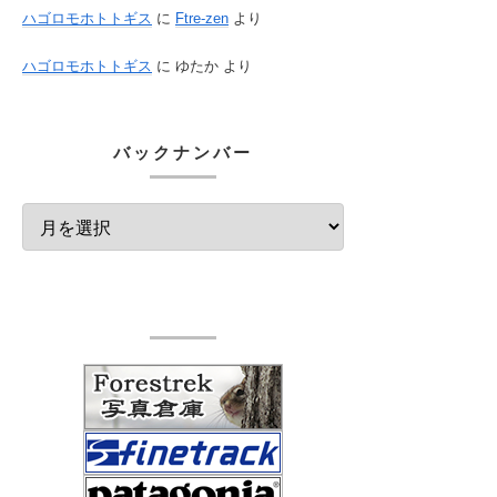
ハゴロモホトトギス
に
Ftre-zen
より
ハゴロモホトトギス
に
ゆたか
より
バックナンバー