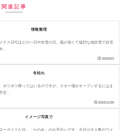
関連記事
情報整理
イナス10℃ほどの一日中吹雪の日。風が強くて猛烈な地吹雪で自宅
外…
2024/2/2
冬枯れ
。ポツポツ降ってはいるのですが、スキー場がオープンするにはま
予定…
2010/11/20
イメージ写真で
ヌーガイドな日。「かのあ」のお手伝いです。今日は大人数のワイ