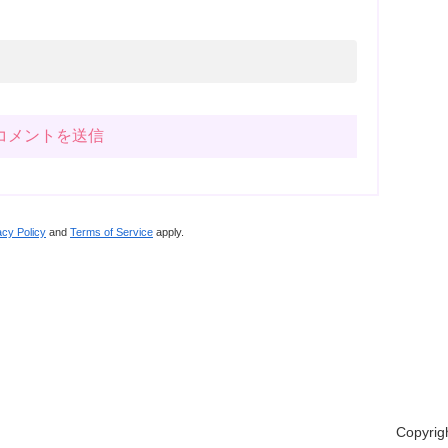
acy Policy
and
Terms of Service
apply.
Copyrig