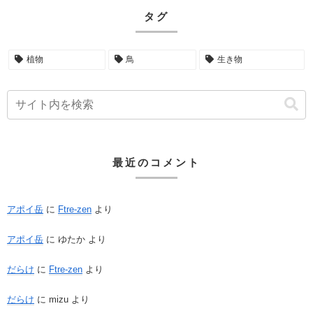
タグ
植物
鳥
生き物
最近のコメント
アポイ岳
に
Ftre-zen
より
アポイ岳
に
ゆたか
より
だらけ
に
Ftre-zen
より
だらけ
に
mizu
より