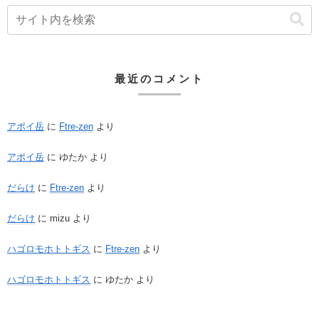
最近のコメント
アポイ岳
に
Ftre-zen
より
アポイ岳
に
ゆたか
より
だらけ
に
Ftre-zen
より
だらけ
に
mizu
より
ハゴロモホトトギス
に
Ftre-zen
より
ハゴロモホトトギス
に
ゆたか
より