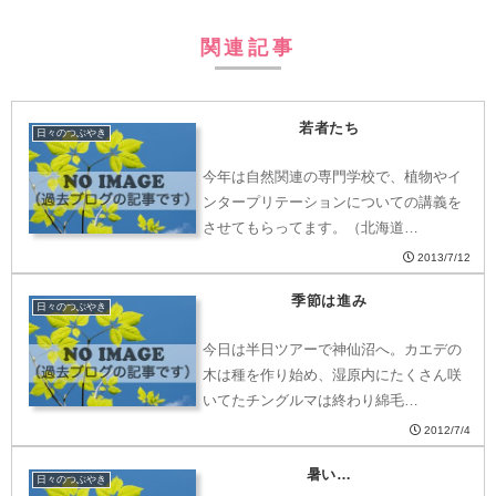
関連記事
若者たち
日々のつぶやき
今年は自然関連の専門学校で、植物やイ
ンタープリテーションについての講義を
させてもらってます。（北海道…
2013/7/12
季節は進み
日々のつぶやき
今日は半日ツアーで神仙沼へ。カエデの
木は種を作り始め、湿原内にたくさん咲
いてたチングルマは終わり綿毛…
2012/7/4
暑い…
日々のつぶやき