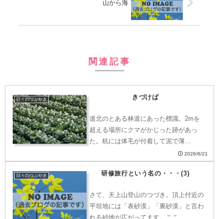
山から海
関連記事
きづけば
日々のつぶやき
道北のとある林道にあった標識。2mを
超える場所にクマがかじった跡があっ
た。杭には体毛が付着して泥で薄…
2026/6/21
研修旅行という名の・・・(3)
日々のつぶやき
さて、天上山登山のつづき。頂上付近の
平坦地には「表砂漠」「裏砂漠」と言わ
れる砂地が広がってます。ここ…