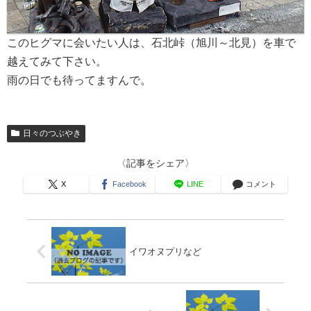
このヒグマに会いたい人は、石北峠（旭川～北見）を車で
越えてみて下さい。
雨の日でも待ってますんで。
日々のつぶやき
〈記事をシェア〉
X
Facebook
LINE
コメント
イワオヌプリなど