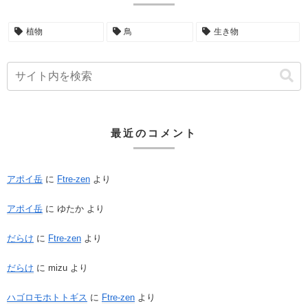
植物
鳥
生き物
最近のコメント
アポイ岳
に
Ftre-zen
より
アポイ岳
に
ゆたか
より
だらけ
に
Ftre-zen
より
だらけ
に
mizu
より
ハゴロモホトトギス
に
Ftre-zen
より