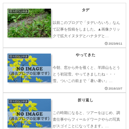
タデ
日々のつぶやき
以前このブログで「タデいろいろ」なん
て記事を投稿をしました。▲画像クリッ
クで拡大イヌタデとハナタデと…
2023/9/11
やってきた
日々のつぶやき
今朝、窓から外を覗くと、羊蹄山もとう
とう初冠雪。やってきましたね・・・
雪。ついこの前まで「暑い暑い」…
2016/10/7
折り返し
日々のつぶやき
この時期になると、ツアーをはじめ、調
査仕事やらフィールドワークやらの写真
がスゴイことになってきます。…