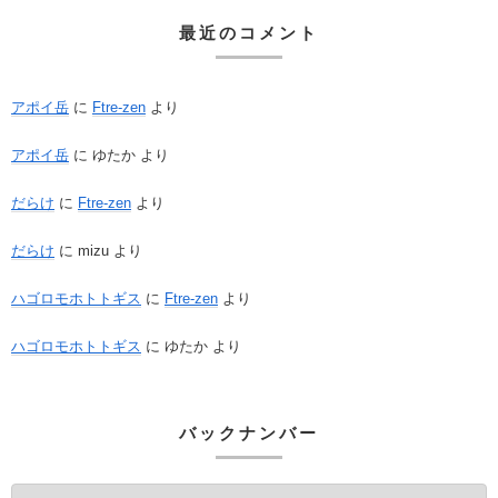
最近のコメント
アポイ岳
に
Ftre-zen
より
アポイ岳
に
ゆたか
より
だらけ
に
Ftre-zen
より
だらけ
に
mizu
より
ハゴロモホトトギス
に
Ftre-zen
より
ハゴロモホトトギス
に
ゆたか
より
バックナンバー