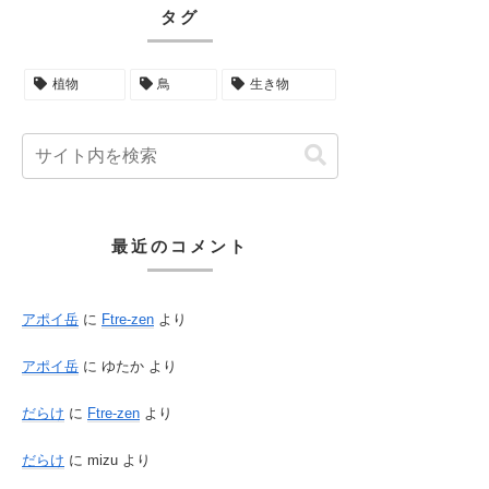
タグ
植物
鳥
生き物
最近のコメント
アポイ岳
に
Ftre-zen
より
アポイ岳
に
ゆたか
より
だらけ
に
Ftre-zen
より
だらけ
に
mizu
より