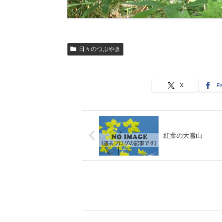
日々のつぶやき
X
F
紅葉の大雪山