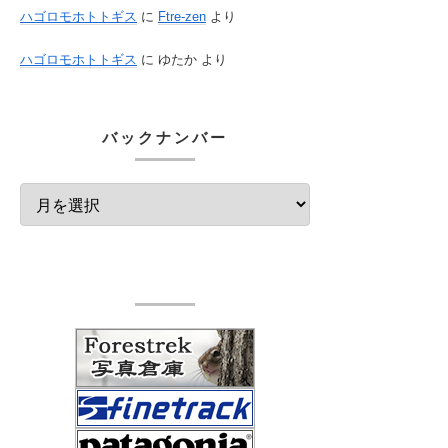
ハゴロモホトトギス
に
Ftre-zen
より
ハゴロモホトトギス
に
ゆたか
より
バックナンバー