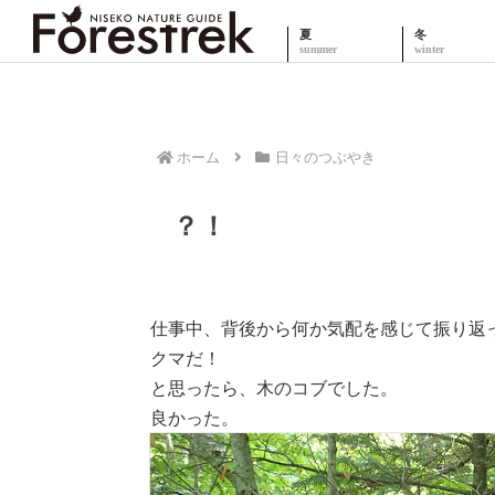
夏
冬
ホーム
日々のつぶやき
？！
仕事中、背後から何か気配を感じて振り返
クマだ！
と思ったら、木のコブでした。
良かった。