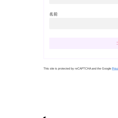
名前
This site is protected by reCAPTCHA and the Google
Priv