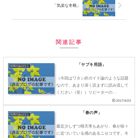
「気楽な冬靴」
関連記事
「ヤブキ用語」
自然のおはなし
（今回はワタシ的ガイド論のような話題
なので、あまり深く読まずに読み流して
ください（笑））リピーターの…
2017/4/23
「春の声」
自然のおはなし
最近少しずつ晴天率もあがり、春が徐々
に近づいている感のあるニセコです。今