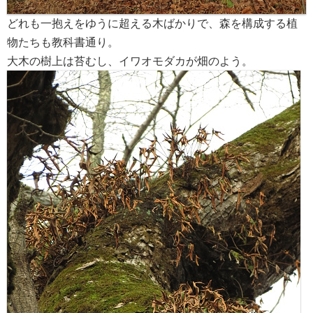
どれも一抱えをゆうに超える木ばかりで、森を構成する植
物たちも教科書通り。
大木の樹上は苔むし、イワオモダカが畑のよう。