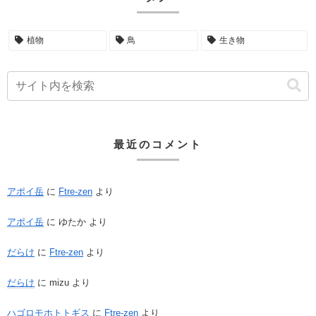
植物
鳥
生き物
最近のコメント
アポイ岳
に
Ftre-zen
より
アポイ岳
に
ゆたか
より
だらけ
に
Ftre-zen
より
だらけ
に
mizu
より
ハゴロモホトトギス
に
Ftre-zen
より