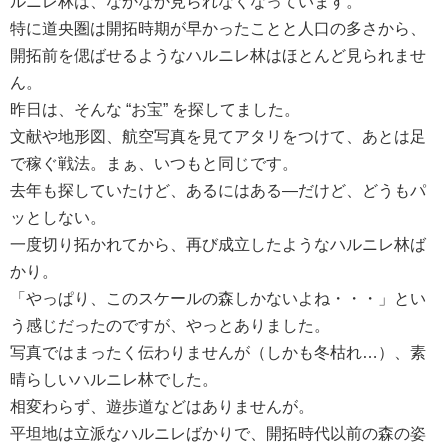
ルニレ林は、なかなか見られなくなっています。
特に道央圏は開拓時期が早かったことと人口の多さから、
開拓前を偲ばせるようなハルニレ林はほとんど見られませ
ん。
昨日は、そんな “お宝” を探してました。
文献や地形図、航空写真を見てアタリをつけて、あとは足
で稼ぐ戦法。まぁ、いつもと同じです。
去年も探していたけど、あるにはある―だけど、どうもパ
ッとしない。
一度切り拓かれてから、再び成立したようなハルニレ林ば
かり。
「やっぱり、このスケールの森しかないよね・・・」とい
う感じだったのですが、やっとありました。
写真ではまったく伝わりませんが（しかも冬枯れ…）、素
晴らしいハルニレ林でした。
相変わらず、遊歩道などはありませんが。
平坦地は立派なハルニレばかりで、開拓時代以前の森の姿