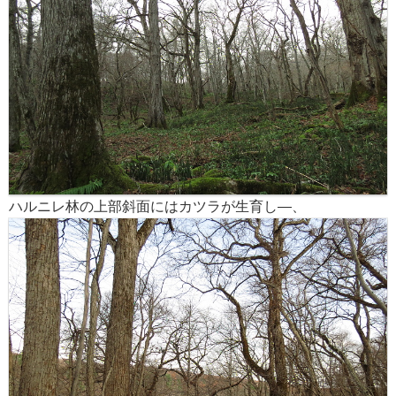
ハルニレ林の上部斜面にはカツラが生育し―、