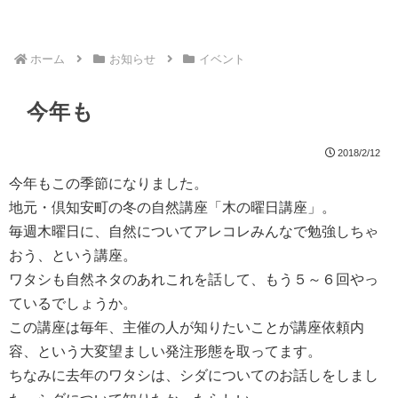
ホーム
お知らせ
イベント
今年も
2018/2/12
今年もこの季節になりました。
地元・倶知安町の冬の自然講座「木の曜日講座」。
毎週木曜日に、自然についてアレコレみんなで勉強しちゃ
おう、という講座。
ワタシも自然ネタのあれこれを話して、もう５～６回やっ
ているでしょうか。
この講座は毎年、主催の人が知りたいことが講座依頼内
容、という大変望ましい発注形態を取ってます。
ちなみに去年のワタシは、シダについてのお話しをしまし