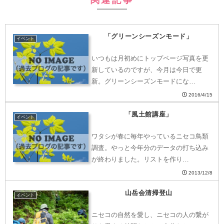
「グリーンシーズンモード」
イベント
いつもは月初めにトップページ写真を更
新しているのですが、今月は今日で更
新。グリーンシーズンモードにな…
2016/4/15
「風土館講座」
イベント
ワタシが春に毎年やっているニセコ鳥類
調査。やっと今年分のデータの打ち込み
が終わりました。リストを作り…
2013/12/8
山岳会清掃登山
イベント
ニセコの自然を愛し、ニセコの人の繋が