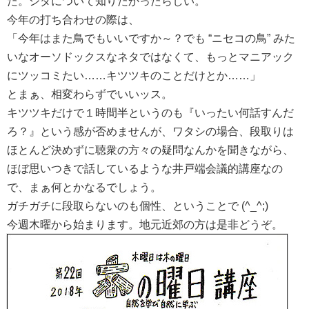
た。シダについて知りたかったらしい。
今年の打ち合わせの際は、
「今年はまた鳥でもいいですか～？でも “ニセコの鳥” みた
いなオーソドックスなネタではなくて、もっとマニアック
にツッコミたい……キツツキのことだけとか……」
とまぁ、相変わらずでいいッス。
キツツキだけで１時間半というのも『いったい何話すんだ
ろ？』という感が否めませんが、ワタシの場合、段取りは
ほとんど決めずに聴衆の方々の疑問なんかを聞きながら、
ほぼ思いつきで話しているような井戸端会議的講座なの
で、まぁ何とかなるでしょう。
ガチガチに段取らないのも個性、ということで (^_^;)
今週木曜から始まります。地元近郊の方は是非どうぞ。