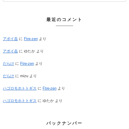
最近のコメント
アポイ岳
に
Ftre-zen
より
アポイ岳
に
ゆたか
より
だらけ
に
Ftre-zen
より
だらけ
に
mizu
より
ハゴロモホトトギス
に
Ftre-zen
より
ハゴロモホトトギス
に
ゆたか
より
バックナンバー