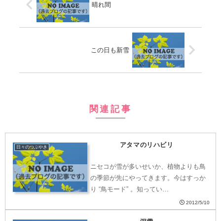
晴れ間
この日も新雪
関連記事
アタマのリハビリ
日々のつぶやき
ニセコが雪が多いせいか、植物よりも鳥
の季節が先にやってきます。今はすっか
り “鳥モード” 。知ってい…
2012/5/10