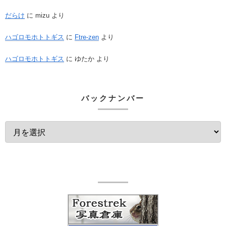
だらけ
に
mizu
より
ハゴロモホトトギス
に
Ftre-zen
より
ハゴロモホトトギス
に
ゆたか
より
バックナンバー