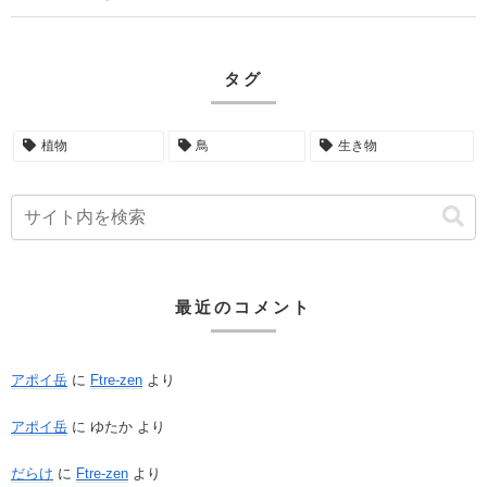
タグ
植物
鳥
生き物
最近のコメント
アポイ岳
に
Ftre-zen
より
アポイ岳
に
ゆたか
より
だらけ
に
Ftre-zen
より