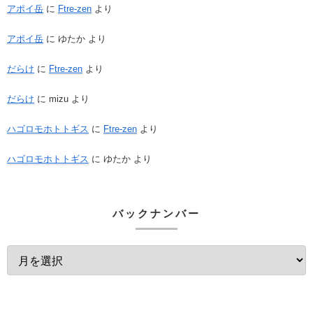
アポイ岳
に
Ftre-zen
より
アポイ岳
に
ゆたか
より
だらけ
に
Ftre-zen
より
だらけ
に
mizu
より
ハゴロモホトトギス
に
Ftre-zen
より
ハゴロモホトトギス
に
ゆたか
より
バックナンバー