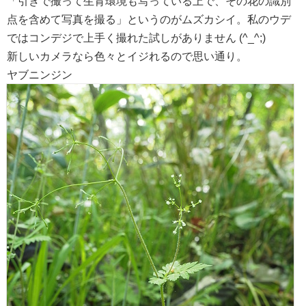
「引きで撮って生育環境も写っている上で、その花の識別
点を含めて写真を撮る」というのがムズカシイ。私のウデ
ではコンデジで上手く撮れた試しがありません (^_^;)
新しいカメラなら色々とイジれるので思い通り。
ヤブニンジン