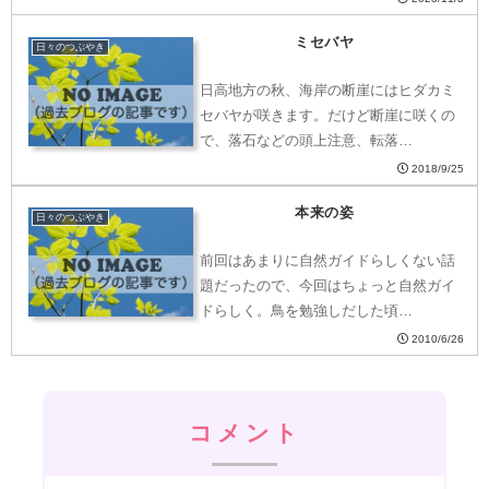
ミセバヤ
日々のつぶやき
日高地方の秋、海岸の断崖にはヒダカミ
セバヤが咲きます。だけど断崖に咲くの
で、落石などの頭上注意、転落…
2018/9/25
本来の姿
日々のつぶやき
前回はあまりに自然ガイドらしくない話
題だったので、今回はちょっと自然ガイ
ドらしく。鳥を勉強しだした頃…
2010/6/26
コメント