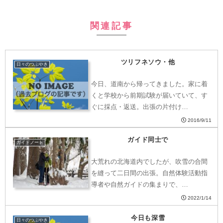
関連記事
ツリフネソウ・他
日々のつぶやき
今日、道南から帰ってきました。家に着
くと学校から前期試験が届いていて、す
ぐに採点・返送。出張の片付け…
2016/9/11
ガイド同士で
ガイドノート
大荒れの北海道内でしたが、吹雪の合間
を縫って二日間の出張。自然体験活動指
導者や自然ガイドの集まりで、…
2022/1/14
今日も深雪
日々のつぶやき