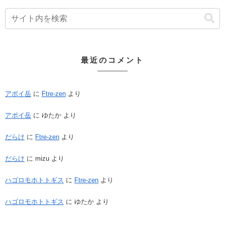
最近のコメント
アポイ岳
に
Ftre-zen
より
アポイ岳
に
ゆたか
より
だらけ
に
Ftre-zen
より
だらけ
に
mizu
より
ハゴロモホトトギス
に
Ftre-zen
より
ハゴロモホトトギス
に
ゆたか
より