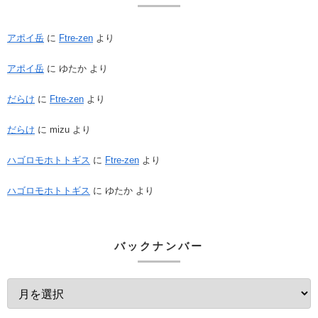
アポイ岳
に
Ftre-zen
より
アポイ岳
に
ゆたか
より
だらけ
に
Ftre-zen
より
だらけ
に
mizu
より
ハゴロモホトトギス
に
Ftre-zen
より
ハゴロモホトトギス
に
ゆたか
より
バックナンバー