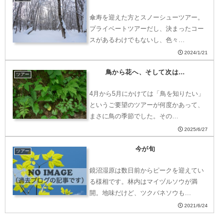
傘寿を迎えた方とスノーシューツアー。
プライベートツアーだし、決まったコー
スがあるわけでもないし、色々…
2024/1/21
鳥から花へ、そして次は…
ツアー
4月から5月にかけては「鳥を知りたい」
というご要望のツアーが何度かあって、
まさに鳥の季節でした。その…
2025/6/27
今が旬
ツアー
鏡沼湿原は数日前からピークを迎えてい
る様相です。林内はマイヅルソウが満
開。地味だけど、ツクバネソウも…
2021/6/24