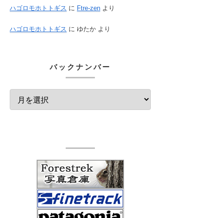
ハゴロモホトトギス
に
Ftre-zen
より
ハゴロモホトトギス
に
ゆたか
より
バックナンバー