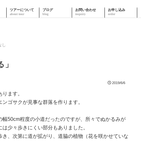
ツアーについて
ブログ
お問い合わせ
お申し込み
なし
る」
2019/6/6
あります。
エンゴサクが見事な群落を作ります。
幅50cm程度の小道だったのですが、所々でぬかるみが
には少々歩きにくい部分もありました。
歩き、次第に道が拡がり、道脇の植物（花を咲かせていな