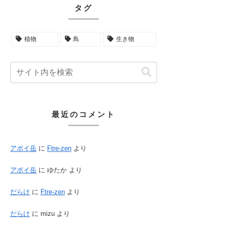
タグ
植物
鳥
生き物
最近のコメント
アポイ岳
に
Ftre-zen
より
アポイ岳
に
ゆたか
より
だらけ
に
Ftre-zen
より
だらけ
に
mizu
より