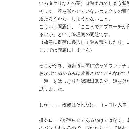
いカタクリなどの葉）は踏まれてしまう状
そりゃ、花を咲かせていないカタクリの葉
通だろうから、しようがないこと。
こういう問題は、「ここまでアプローチが
るのか」という管理側の問題です。
（故意に群落に侵入して踏み荒らしたり、
ここでは問題にしません）
そこが今春、遊歩道全面に渡ってウッドチ
おかげでぬかるみは改善されてどんな靴で
「道」をはっきりと認識出来る分、道を外
減りました。
しかも……改修はそれだけ。（←コレ大事
柵やロープが巡らせてあるわけではなく、
のベンチもあるので、疲れたらそこで休む