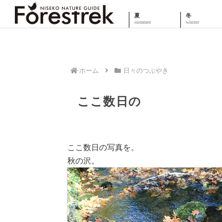
夏
冬
ホーム
日々のつぶやき
ここ数日の
ここ数日の写真を。
秋の沢。