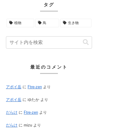
タグ
植物
鳥
生き物
最近のコメント
アポイ岳
に
Ftre-zen
より
アポイ岳
に
ゆたか
より
だらけ
に
Ftre-zen
より
だらけ
に
mizu
より