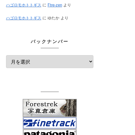
ハゴロモホトトギス
に
Ftre-zen
より
ハゴロモホトトギス
に
ゆたか
より
バックナンバー