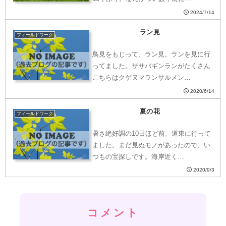
2024/7/14
ラン見
フィールドワーク
鳥見をもじって、ラン見。ランを見に行
ってました。ササバギンランがたくさん
こちらはクゲヌマランサルメン…
2020/6/14
夏の花
フィールドワーク
暑さ絶好調の10日ほど前、道東に行って
ました。まだ見ぬモノがあったので、い
つもの宝探しです。海岸近く…
2020/9/3
コメント