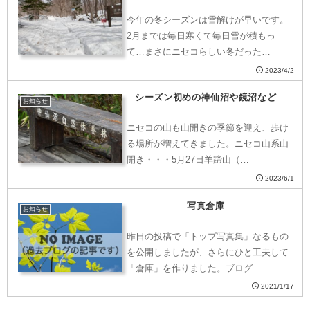
今年の冬シーズンは雪解けが早いです。
2月までは毎日寒くて毎日雪が積もっ
て…まさにニセコらしい冬だった…
2023/4/2
シーズン初めの神仙沼や鏡沼など
お知らせ
ニセコの山も山開きの季節を迎え、歩け
る場所が増えてきました。ニセコ山系山
開き・・・5月27日羊蹄山（…
2023/6/1
写真倉庫
お知らせ
昨日の投稿で「トップ写真集」なるもの
を公開しましたが、さらにひと工夫して
「倉庫」を作りました。ブログ…
2021/1/17