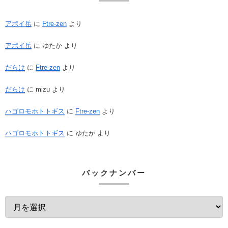
アポイ岳
に
Ftre-zen
より
アポイ岳
に
ゆたか
より
だらけ
に
Ftre-zen
より
だらけ
に
mizu
より
ハゴロモホトトギス
に
Ftre-zen
より
ハゴロモホトトギス
に
ゆたか
より
バックナンバー