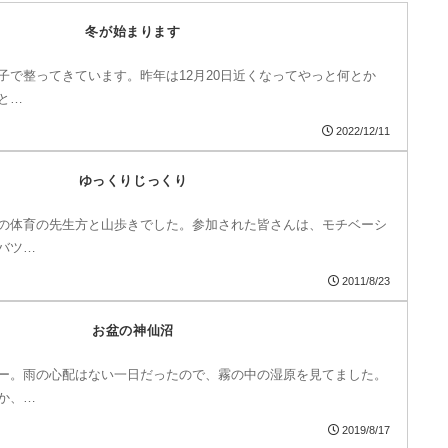
冬が始まります
子で整ってきています。昨年は12月20日近くなってやっと何とか
と…
2022/12/11
ゆっくりじっくり
の体育の先生方と山歩きでした。参加された皆さんは、モチベーシ
バツ…
2011/8/23
お盆の神仙沼
ー。雨の心配はない一日だったので、霧の中の湿原を見てました。
か、…
2019/8/17