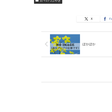
日々のつぶやき
X
F
ぽかぽか