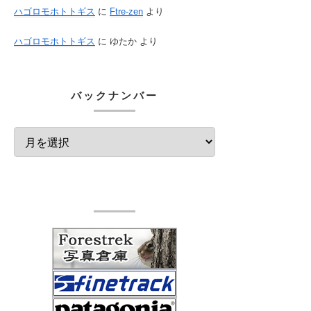
ハゴロモホトトギス
に
Ftre-zen
より
ハゴロモホトトギス
に
ゆたか
より
バックナンバー