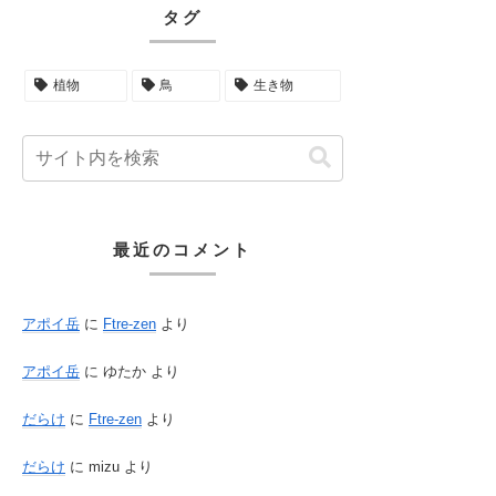
タグ
植物
鳥
生き物
最近のコメント
アポイ岳
に
Ftre-zen
より
アポイ岳
に
ゆたか
より
だらけ
に
Ftre-zen
より
だらけ
に
mizu
より