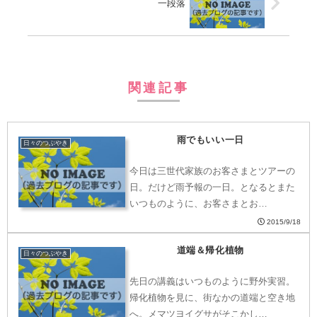
一段落
関連記事
雨でもいい一日
日々のつぶやき
今日は三世代家族のお客さまとツアーの
日。だけど雨予報の一日。となるとまた
いつものように、お客さまとお…
2015/9/18
道端＆帰化植物
日々のつぶやき
先日の講義はいつものように野外実習。
帰化植物を見に、街なかの道端と空き地
へ。メマツヨイグサがそこかし…