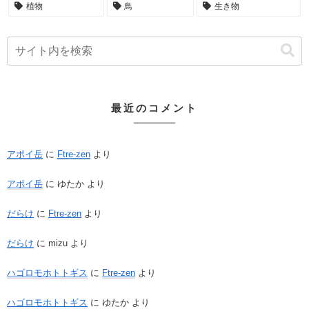
植物
鳥
生き物
最近のコメント
アポイ岳
に
Ftre-zen
より
アポイ岳
に
ゆたか
より
だらけ
に
Ftre-zen
より
だらけ
に
mizu
より
ハゴロモホトトギス
に
Ftre-zen
より
ハゴロモホトトギス
に
ゆたか
より