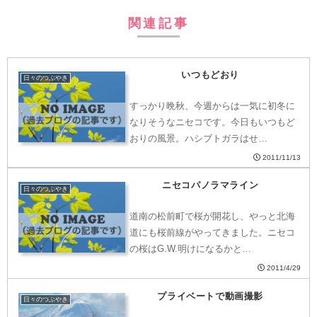
関連記事
いつもどおり
日々のつぶやき
すっかり晩秋、今週からは一気に初冬に
なりそうなニセコです。今日もいつもど
おりの風景。ハシブトガラはせ…
2011/11/13
ニセコパノラマライン
日々のつぶやき
道南の松前町で桜が開花し、やっと北海
道にも桜前線がやってきました。ニセコ
の桜はG.W.明けになるかと…
2011/4/29
プライベートで動画撮影
日々のつぶやき