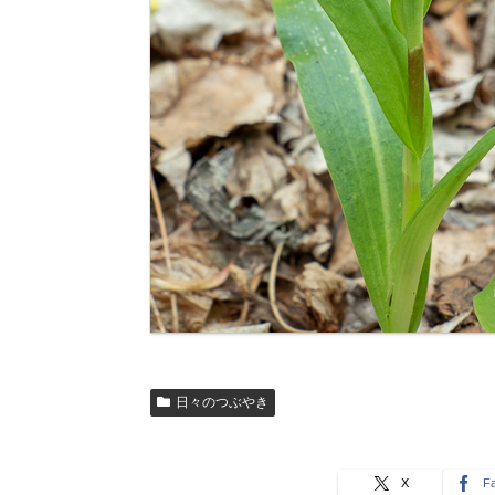
日々のつぶやき
X
F