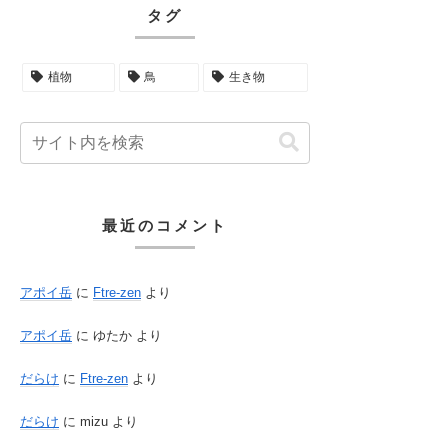
タグ
植物
鳥
生き物
最近のコメント
アポイ岳
に
Ftre-zen
より
アポイ岳
に
ゆたか
より
だらけ
に
Ftre-zen
より
だらけ
に
mizu
より