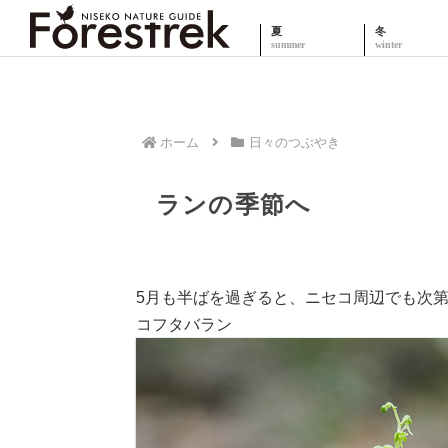
夏
冬
ホーム
日々のつぶやき
ランの季節へ
5月も半ばを過ぎると、ニセコ周辺でも次
コフタバラン