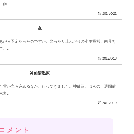
に雨…
2014/6/22
傘
あがる予定だったのですが、降ったり止んだりの小雨模様。雨具を
で、…
2017/8/13
神仙沼湿原
た雲が立ち込めるなか、行ってきました。神仙沼。ほんの一週間前
木道…
2013/6/19
コメント