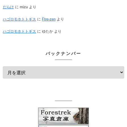
だらけ
に
mizu
より
ハゴロモホトトギス
に
Ftre-zen
より
ハゴロモホトトギス
に
ゆたか
より
バックナンバー