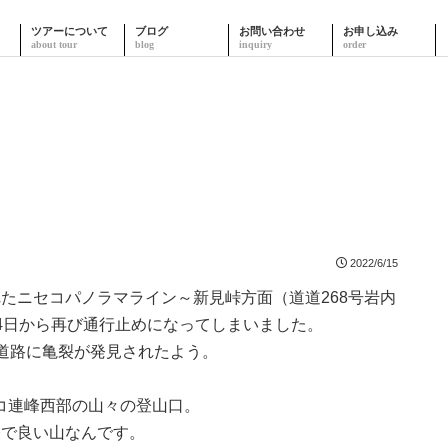
ツアーについて
ブログ
お問い合わせ
お申し込み
2022/6/15
たニセコパノラマライン～新見峠方面（道道268号岩内
4日から再び通行止めになってしまいました。
道路に亀裂が発見されたよう。
コ連峰西部の山々の登山口。
軽で良い山なんです。