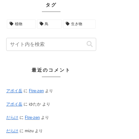
タグ
植物
鳥
生き物
最近のコメント
アポイ岳
に
Ftre-zen
より
アポイ岳
に
ゆたか
より
だらけ
に
Ftre-zen
より
だらけ
に
mizu
より