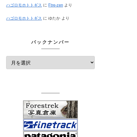
ハゴロモホトトギス
に
Ftre-zen
より
ハゴロモホトトギス
に
ゆたか
より
バックナンバー