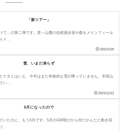
「新ツアー」
けて」の第二弾です。里～山麓の自然遊歩道や森をメインフィール
イド…
2021/1/20
雪、いまだ来らず
とケタとはいえ、今年はまだ本格的な雪が降っていません。羊蹄山
てい…
2021/11/12
6月になったので
ていたのに、もう6月です。5月のGW明けから何だかんだと動き回
ツ…