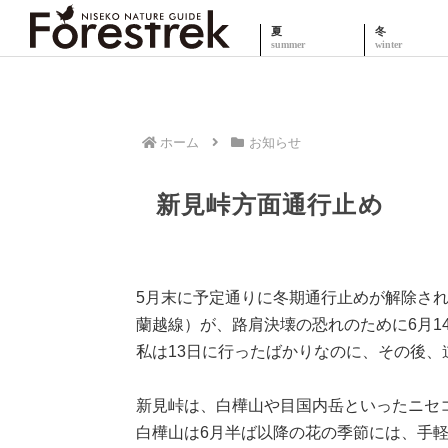
夏
冬
ホーム
お知らせ
新見峠方面通行止め
5月末に予定通りに冬期通行止めが解除され
蘭越線）が、路肩決壊の恐れのために6月1
私は13日に行ったばかりなのに、その後、
新見峠は、白樺山や目国内岳といったニセ
白樺山は6月半ば以降の花の季節には、手