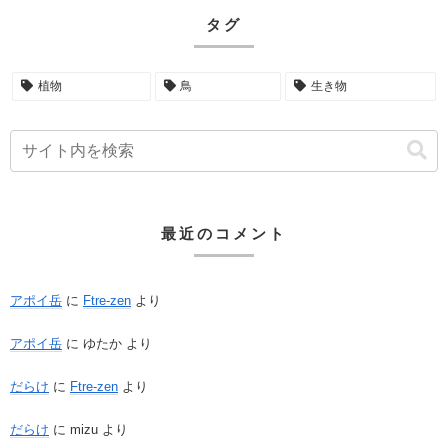
タグ
植物
鳥
生き物
最近のコメント
アポイ岳
に
Ftre-zen
より
アポイ岳
に
ゆたか
より
だらけ
に
Ftre-zen
より
だらけ
に
mizu
より