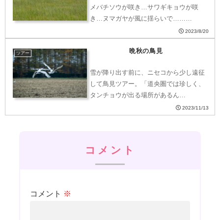
メバチソウが咲き…サワギキョウが咲
き…ヌマガヤが風に揺らいで………
2023/8/20
晩秋の鳥見
ツアー
雪が降り出す前に、ニセコから少し遠征
して鳥見ツアー。「道央圏では珍しく、
タンチョウが出る場所があるん…
2023/11/13
コメント
コメント
※