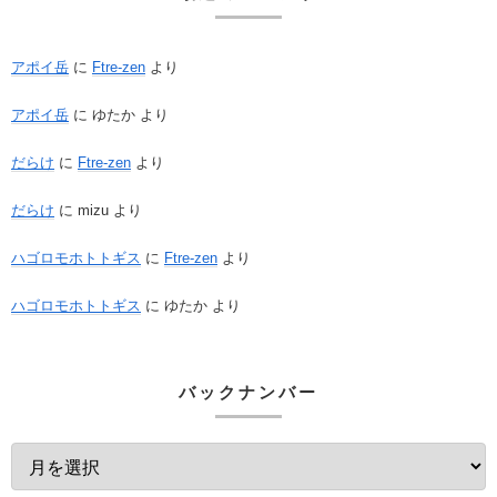
アポイ岳
に
Ftre-zen
より
アポイ岳
に
ゆたか
より
だらけ
に
Ftre-zen
より
だらけ
に
mizu
より
ハゴロモホトトギス
に
Ftre-zen
より
ハゴロモホトトギス
に
ゆたか
より
バックナンバー