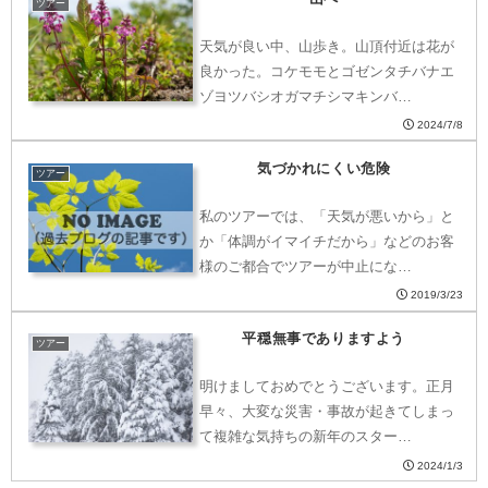
ツアー
天気が良い中、山歩き。山頂付近は花が
良かった。コケモモとゴゼンタチバナエ
ゾヨツバシオガマチシマキンバ…
2024/7/8
気づかれにくい危険
ツアー
私のツアーでは、「天気が悪いから」と
か「体調がイマイチだから」などのお客
様のご都合でツアーが中止にな…
2019/3/23
平穏無事でありますよう
ツアー
明けましておめでとうございます。正月
早々、大変な災害・事故が起きてしまっ
て複雑な気持ちの新年のスター…
2024/1/3