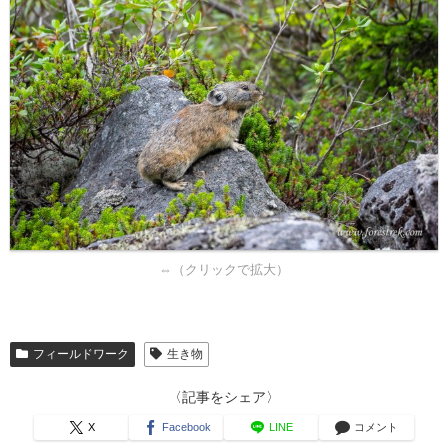
⇔（クリックで拡大）
フィールドワーク
生き物
〈記事をシェア〉
X
Facebook
LINE
コメント