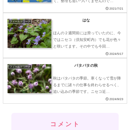
て、整理も追いついてませんので…
2021/7/21
はな
フィールドワーク
ほんの２週間前には滑っていたのに、今
ではニセコ（倶知安町内）でも花が色々
と咲いてます。その中でも今回…
2024/5/17
バタバタの秋
フィールドワーク
秋はバタバタの季節。寒くなって雪が降
るまでに諸々の仕事を終わらせるべく、
追い込みの季節です。ニセコ近…
2024/9/23
コメント