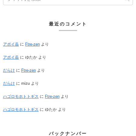
最近のコメント
アポイ岳
に
Ftre-zen
より
アポイ岳
に
ゆたか
より
だらけ
に
Ftre-zen
より
だらけ
に
mizu
より
ハゴロモホトトギス
に
Ftre-zen
より
ハゴロモホトトギス
に
ゆたか
より
バックナンバー