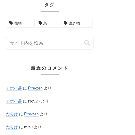
タグ
植物
鳥
生き物
最近のコメント
アポイ岳
に
Ftre-zen
より
アポイ岳
に
ゆたか
より
だらけ
に
Ftre-zen
より
だらけ
に
mizu
より