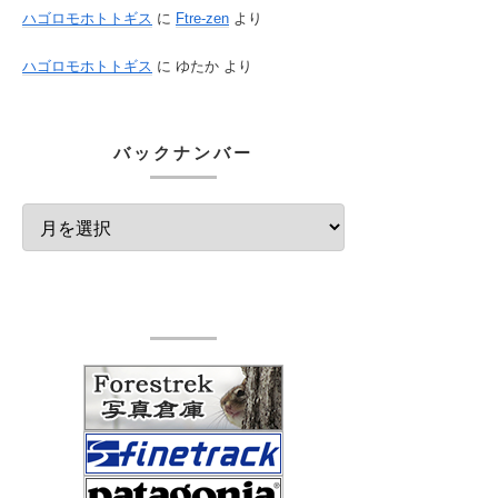
ハゴロモホトトギス
に
Ftre-zen
より
ハゴロモホトトギス
に
ゆたか
より
バックナンバー