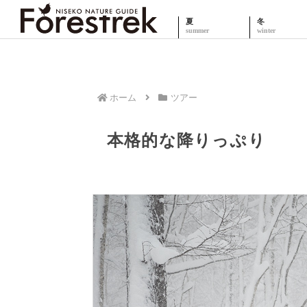
夏
冬
ホーム
ツアー
本格的な降りっぷり