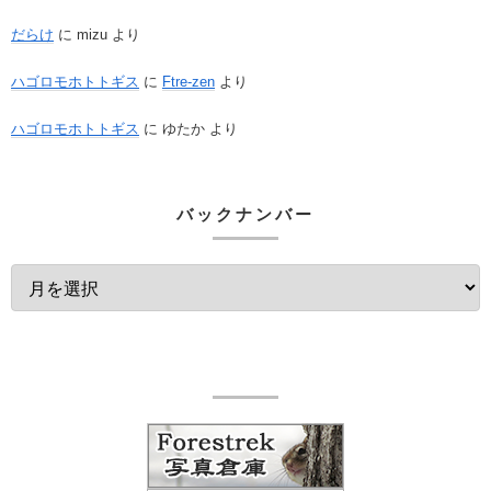
だらけ
に
mizu
より
ハゴロモホトトギス
に
Ftre-zen
より
ハゴロモホトトギス
に
ゆたか
より
バックナンバー