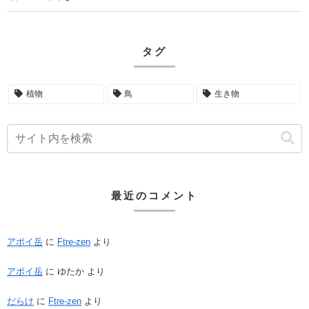
タグ
植物
鳥
生き物
最近のコメント
アポイ岳
に
Ftre-zen
より
アポイ岳
に
ゆたか
より
だらけ
に
Ftre-zen
より